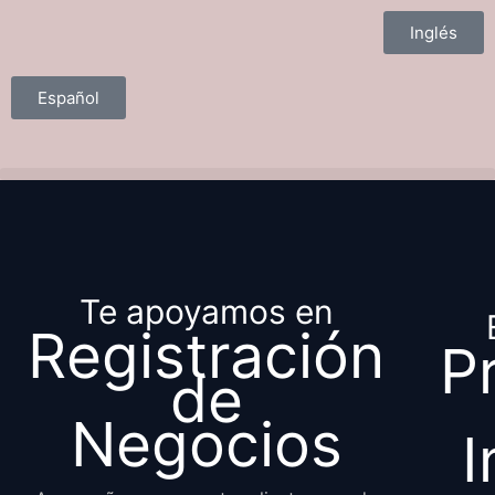
Inglés
Español
Te apoyamos en
Registración
P
de
Negocios
I